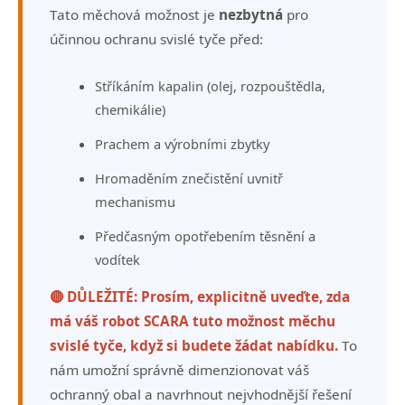
Tato měchová možnost je
nezbytná
pro
účinnou ochranu svislé tyče před:
Stříkáním kapalin (olej, rozpouštědla,
chemikálie)
Prachem a výrobními zbytky
Hromaděním znečistění uvnitř
mechanismu
Předčasným opotřebením těsnění a
vodítek
🔴 DŮLEŽITÉ: Prosím, explicitně uveďte, zda
má váš robot SCARA tuto možnost měchu
svislé tyče, když si budete žádat nabídku.
To
nám umožní správně dimenzionovat váš
ochranný obal a navrhnout nejvhodnější řešení