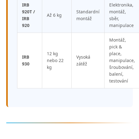
IRB
Elektronika,
920T /
Standardní
montáž,
Až 6 kg
IRB
montáž
sběr,
920
manipulace
Montáž,
pick &
12 kg
place,
IRB
Vysoká
nebo 22
manipulace,
930
zátěž
kg
šroubování,
balení,
testování