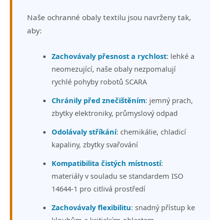
Naše ochranné obaly textilu jsou navrženy tak,
aby:
Zachovávaly přesnost a rychlost
: lehké a
neomezující, naše obaly nezpomalují
rychlé pohyby robotů SCARA
Chránily před znečištěním
: jemný prach,
zbytky elektroniky, průmyslový odpad
Odolávaly stříkání
: chemikálie, chladicí
kapaliny, zbytky svařování
Kompatibilita čistých místností
:
materiály v souladu se standardem ISO
14644-1 pro citlivá prostředí
Zachovávaly flexibilitu
: snadný přístup ke
kloubům a kritickým oblastem