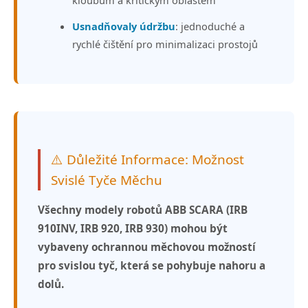
Usnadňovaly údržbu
: jednoduché a
rychlé čištění pro minimalizaci prostojů
⚠️ Důležité Informace: Možnost
Svislé Tyče Měchu
Všechny modely robotů ABB SCARA (IRB
910INV, IRB 920, IRB 930) mohou být
vybaveny ochrannou měchovou možností
pro svislou tyč, která se pohybuje nahoru a
dolů.