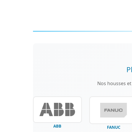
P
Nos housses et 
ABB
FANUC