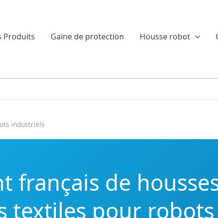
 Produits
Gaine de protection
Housse robot
ts industriels
nt français de housses
 textiles pour robots