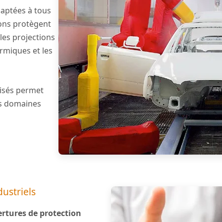
aptées à tous
ions protègent
les projections
ermiques et les
lisés permet
es domaines
dustriels
rtures de protection