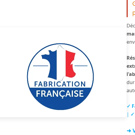
Déc
ma
env
Rés
ext
l'a
dur
aut
✓ F
|
✓
➜ V