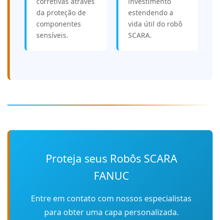
corretivas através
investimento
da proteção de
estendendo a
componentes
vida útil do robô
sensíveis.
SCARA.
Proteja seus Robôs SCARA
FANUC
Entre em contato com nossos especialistas
para obter uma capa personalizada.