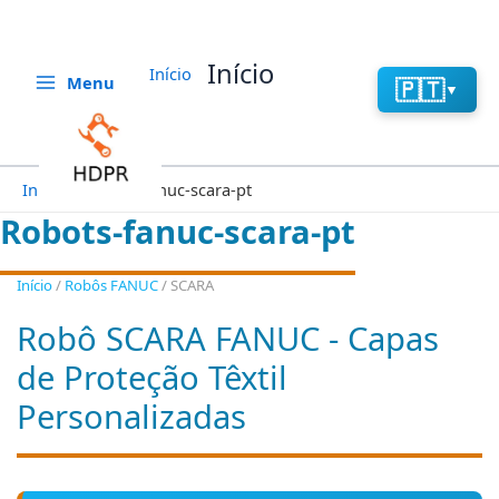
Aller
au
contenu
Início
Início
Menu
🇵🇹
▼
Início
Robots-fanuc-scara-pt
Robots-fanuc-scara-pt
Início
/
Robôs FANUC
/
SCARA
Robô SCARA FANUC - Capas
de Proteção Têxtil
Personalizadas