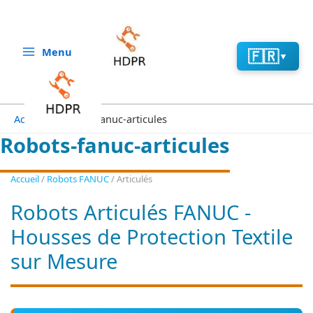
Aller
au
contenu
Menu
🇫🇷
▼
Accueil
Robots-fanuc-articules
Robots-fanuc-articules
Accueil
/
Robots FANUC
/
Articulés
Robots Articulés FANUC -
Housses de Protection Textile
sur Mesure