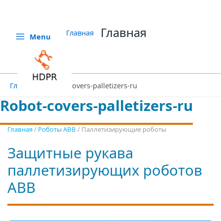
Aller
au
contenu
Главная
Главная
Menu
Главная
Robot-covers-palletizers-ru
Robot-covers-palletizers-ru
Главная
/
Роботы ABB
/ Паллетизирующие роботы
Защитные рукава
паллетизирующих роботов
ABB