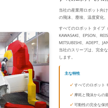
当社の産業用ロボット向け
の飛沫、塵埃、温度変化、
すべてのロボット タイプ（A
KAWASAKI、EPSON、RE
MITSUBISHI、ADEP
当社のスリーブは、完全な
します。
主な特性
すべてのロボット 
摩耗と飛沫からの
可動性の完全な保