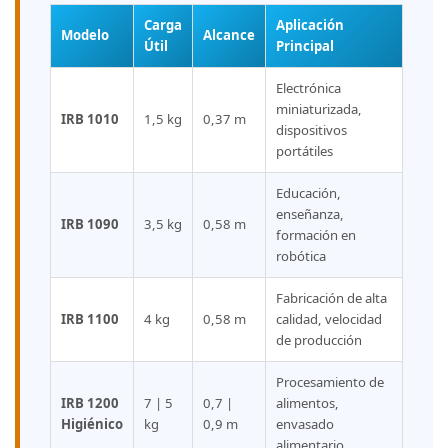
Carga
Aplicación
Modelo
Alcance
Útil
Principal
Electrónica
miniaturizada,
IRB 1010
1,5 kg
0,37 m
dispositivos
portátiles
Educación,
enseñanza,
IRB 1090
3,5 kg
0,58 m
formación en
robótica
Fabricación de alta
IRB 1100
4 kg
0,58 m
calidad, velocidad
de producción
Procesamiento de
IRB 1200
7 | 5
0,7 |
alimentos,
Higiénico
kg
0,9 m
envasado
alimentario