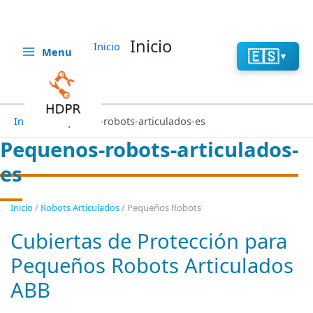
Aller
au
contenu
Inicio
Inicio
Menu
🇪🇸
▼
Inicio
Pequenos-robots-articulados-es
Pequenos-robots-articulados-
es
Inicio
/
Robots Articulados
/ Pequeños Robots
Cubiertas de Protección para
Pequeños Robots Articulados
ABB