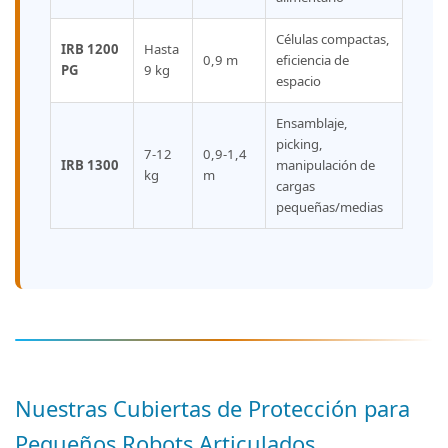
Células compactas,
IRB 1200
Hasta
0,9 m
eficiencia de
PG
9 kg
espacio
Ensamblaje,
picking,
7-12
0,9-1,4
IRB 1300
manipulación de
kg
m
cargas
pequeñas/medias
Nuestras Cubiertas de Protección para
Pequeños Robots Articulados