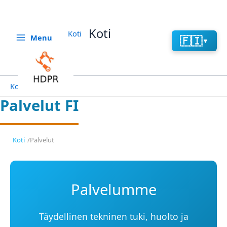
Aller
au
contenu
Koti
Koti
Menu
🇫🇮
▼
Koti
Palvelut FI
Palvelut FI
Koti
/
Palvelut
Palvelumme
Täydellinen tekninen tuki, huolto ja