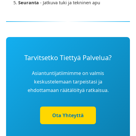
Seuranta
- Jatkuva tuki ja tekninen apu
Tarvitsetko Tiettyä Palvelua?
Asiantuntijatiimimme on valmis
keskustelemaan tarpeistasi ja
ehdottamaan räätälöityä ratkaisua.
Ota Yhteyttä