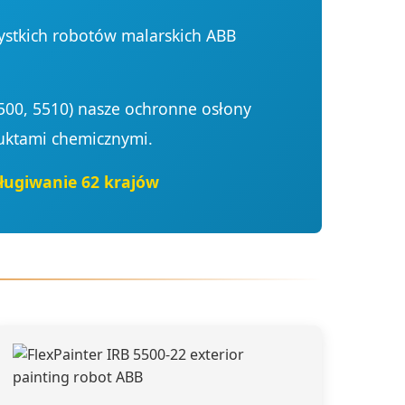
stkich robotów malarskich ABB
500, 5510) nasze ochronne osłony
duktami chemicznymi.
ługiwanie 62 krajów