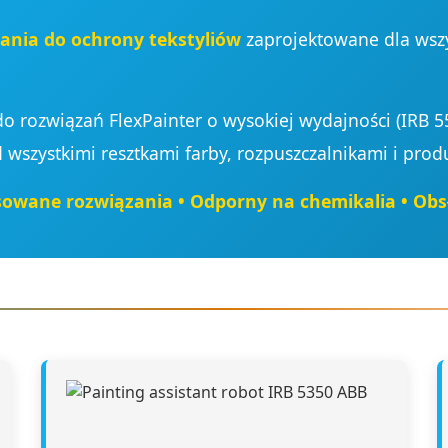
ania do ochrony tekstyliów
zaprojektowane dla wszy
 rozwiązań FlexPainter o wysokiej wydajności (IRB 5
wszystkimi resztkami farby, rozpuszczalnikami i pro
sowane rozwiązania • Odporny na chemikalia • Obs