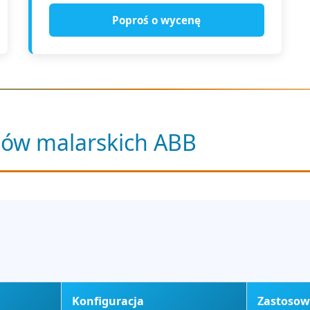
Poproś o wycenę
tów malarskich ABB
Konfiguracja
Zastosow