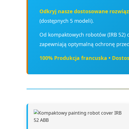
Odkryj nasze dostosowane rozwiąz
(dostępnych 5 modeli).
Od kompaktowych robotów (IRB 52) do
zapewniają optymalną ochronę przed 
100% Produkcja francuska • Dosto