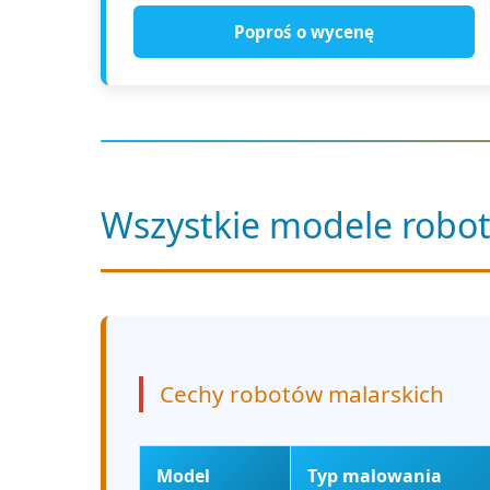
Poproś o wycenę
Wszystkie modele robo
Cechy robotów malarskich
Model
Typ malowania