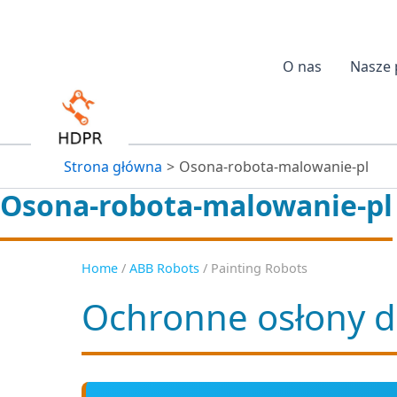
Aller
au
contenu
O nas
Nasze 
Strona główna
Osona-robota-malowanie-pl
Osona-robota-malowanie-pl
Home
/
ABB Robots
/ Painting Robots
Ochronne osłony d