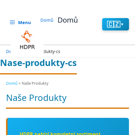
Aller
au
contenu
Domů
Domů
Menu
🇨🇿
▼
Domů
Nase-produkty-cs
Nase-produkty-cs
Domů
>
Naše Produkty
Naše Produkty
HDPR nabízí kompletní sortiment