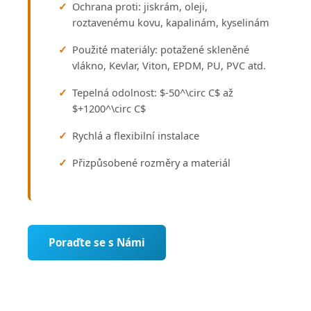
Ochrana proti: jiskrám, oleji,
roztavenému kovu, kapalinám, kyselinám
Použité materiály: potažené skleněné
vlákno, Kevlar, Viton, EPDM, PU, PVC atd.
Tepelná odolnost: $-50^\circ C$ až
$+1200^\circ C$
Rychlá a flexibilní instalace
Přizpůsobené rozměry a materiál
Poraďte se s Námi