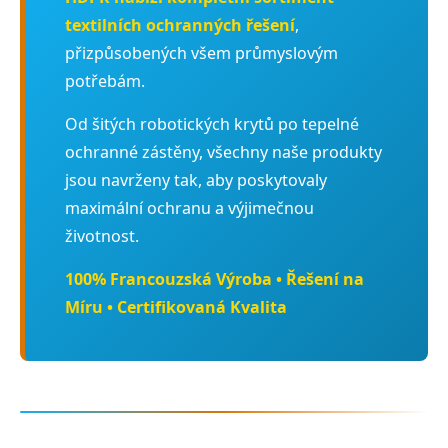
textilních ochranných řešení
,
přizpůsobených všem průmyslovým
potřebám.
Od šitých robotických krytů po tepelné
ochranné zástěny, všechny naše produkty
jsou navrženy tak, aby poskytovaly
maximální ochranu a výjimečnou
životnost.
100% Francouzská Výroba • Řešení na
Míru • Certifikovaná Kvalita