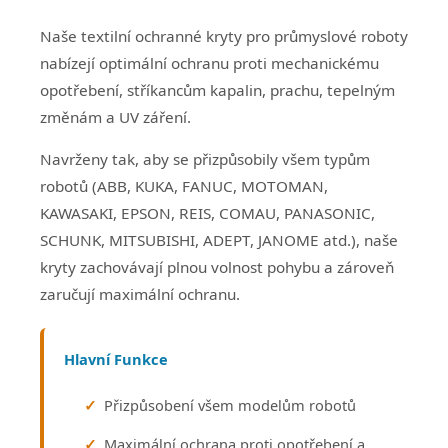
Naše textilní ochranné kryty pro průmyslové roboty
nabízejí optimální ochranu proti mechanickému
opotřebení, stříkancům kapalin, prachu, tepelným
změnám a UV záření.
Navrženy tak, aby se přizpůsobily všem typům
robotů (ABB, KUKA, FANUC, MOTOMAN,
KAWASAKI, EPSON, REIS, COMAU, PANASONIC,
SCHUNK, MITSUBISHI, ADEPT, JANOME atd.), naše
kryty zachovávají plnou volnost pohybu a zároveň
zaručují maximální ochranu.
Hlavní Funkce
Přizpůsobení všem modelům robotů
Maximální ochrana proti opotřebení a