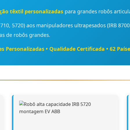
ão têxtil personalizadas
para grandes robôs articul
710, 5720) aos manipuladores ultrapesados (IRB 8700
ias de robôs grandes.
s Personalizadas • Qualidade Certificada • 62 Paíse