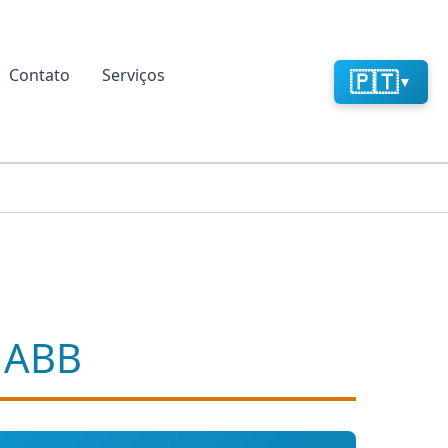
Contato
Serviços
🇵🇹
▼
s ABB